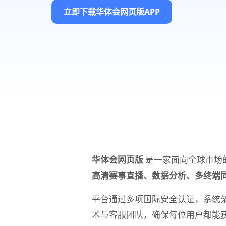
立即下载华体会网页版APP
华体会网页版
是一家面向全球市场
高清赛事直播、数据分析、多终端
平台通过多项国际安全认证，系统架
术与客服团队，确保每位用户都能