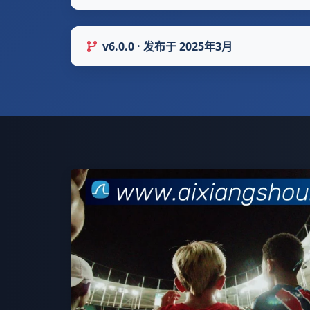
v6.0.0 · 发布于 2025年3月