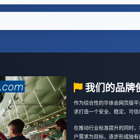
我们的品牌
作为综合性的华体会网页版平
求打造一个安全、稳定、可信
在推动行业标准提升的同时，
户需求为目标，逐步形成独有