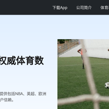
下载App
公司简介
体育
· 权威体育数
提供包括NBA、英超、欧洲
用户信赖。