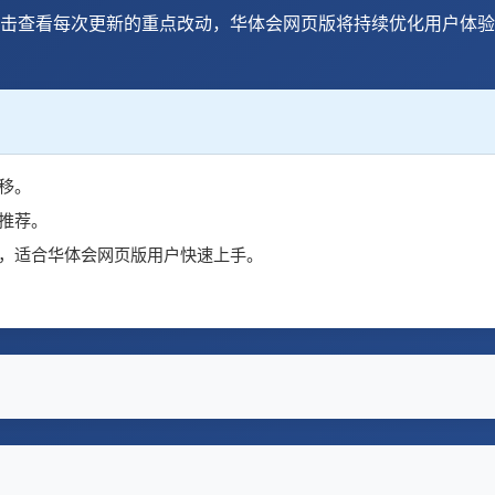
击查看每次更新的重点改动，华体会网页版将持续优化用户体验
移。
推荐。
，适合华体会网页版用户快速上手。