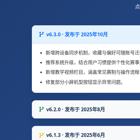
点
v6.3.0 · 发布于 2025年10月
新增跨设备同步机制，收藏与偏好可随账号迁
推荐系统升级，结合用户习惯提供个性化赛事
新增教学视频栏目，涵盖常见赛制与操作流程
修复部分小屏机型按钮显示异常问题。
v6.2.0 · 发布于 2025年8月
v6.1.3 · 发布于 2025年6月