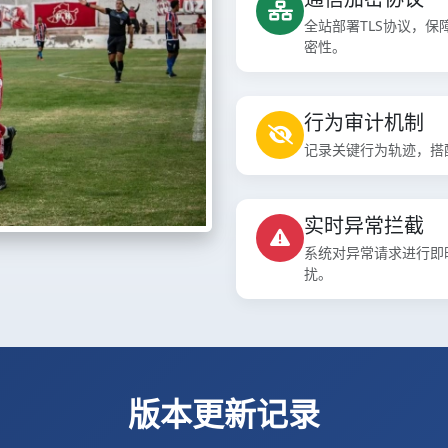
全站部署TLS协议，
密性。
行为审计机制
记录关键行为轨迹，搭
实时异常拦截
系统对异常请求进行即
扰。
版本更新记录