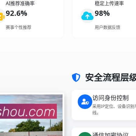
AI推荐准确率
稳定上传速率
92.6%
98%
赛事个性推荐
用户数据反馈
安全流程层
访问身份控制
采用IP定位、设备识
线。
通信加密协议