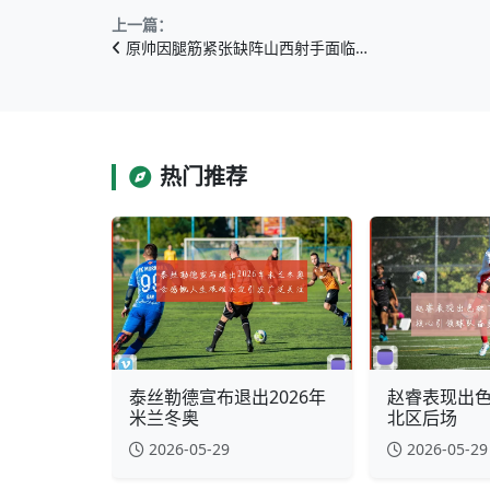
上一篇：
原帅因腿筋紧张缺阵山西射手面临…
热门推荐
泰丝勒德宣布退出2026年
赵睿表现出
米兰冬奥
北区后场
2026-05-29
2026-05-29