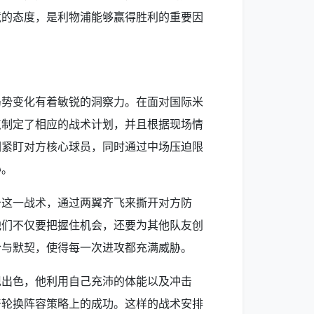
境的态度，是利物浦能够赢得胜利的重要因
局势变化有着敏锐的洞察力。在面对国际米
点制定了相应的战术计划，并且根据现场情
们紧盯对方核心球员，同时通过中场压迫限
胁。
击这一战术，通过两翼齐飞来撕开对方防
他们不仅要把握住机会，还要为其他队友创
合与默契，使得每一次进攻都充满威胁。
现出色，他利用自己充沛的体能以及冲击
普轮换阵容策略上的成功。这样的战术安排