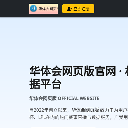
立即注册
华体会网页版
官网 
据平台
华体会网页版 OFFICIAL WEBSITE
自2022年创立以来，
华体会网页版
致力于为用户
杯、LPL在内的热门赛事直播与数据服务，广受