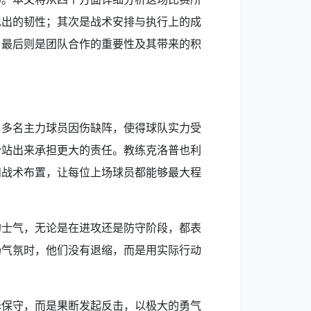
现出的韧性；其次是战术安排与执行上的成
；最后则是团队合作的重要性及其带来的积
，多名主力球员因伤缺阵，使得球队实力受
纷站出来承担更大的责任。教练克洛普也利
和战术布置，让每位上场球员都能够最大程
的士气，无论是在进攻还是防守阶段，都表
场气氛时，他们没有退缩，而是用实际行动
择保守，而是果断发起反击，以极大的勇气