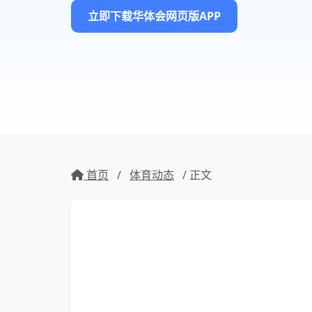
立即下载华体会网页版APP
首页
/
体育动态
/ 正文