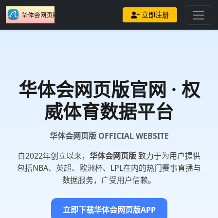
立即注册
华体会网页版
官网 · 权
威体育数据平台
华体会网页版 OFFICIAL WEBSITE
自2022年创立以来，
华体会网页版
致力于为用户提供
包括NBA、英超、欧洲杯、LPL在内的热门赛事直播与
数据服务，广受用户信赖。
立即下载华体会网页版APP