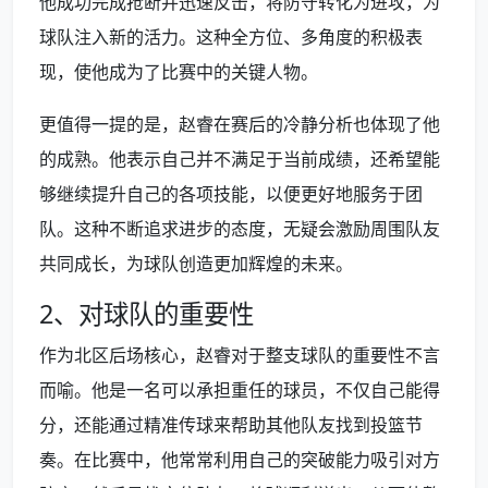
他成功完成抢断并迅速反击，将防守转化为进攻，为
球队注入新的活力。这种全方位、多角度的积极表
现，使他成为了比赛中的关键人物。
更值得一提的是，赵睿在赛后的冷静分析也体现了他
的成熟。他表示自己并不满足于当前成绩，还希望能
够继续提升自己的各项技能，以便更好地服务于团
队。这种不断追求进步的态度，无疑会激励周围队友
共同成长，为球队创造更加辉煌的未来。
2、对球队的重要性
作为北区后场核心，赵睿对于整支球队的重要性不言
而喻。他是一名可以承担重任的球员，不仅自己能得
分，还能通过精准传球来帮助其他队友找到投篮节
奏。在比赛中，他常常利用自己的突破能力吸引对方