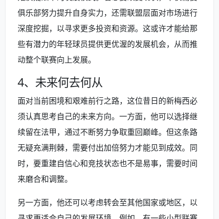
俱乐部努力提升自身实力，还需联盟层面对市场进行
深度挖掘，以寻求更多投资和资源。这或许才能给那
些有潜力的年轻球员提供更优渥的发展机会，从而推
动整个联赛向上发展。
4、未来何去何从
面对当前困境和艰难前行之路，这位昔日的新梅西必
须认真思考自己的未来方向。一方面，他可以选择继
续留在法甲，通过不断努力争取重回巅峰。但这条路
无疑充满荆棘，需要付出加倍努力才能见到成效。同
时，要重建自信心和竞技状态也不是易事，需要时间
来磨合和调整。
另一方面，他还可以考虑转会至其他国家或地区，以
寻求更适合自己的发展环境。例如，有一些小型联赛