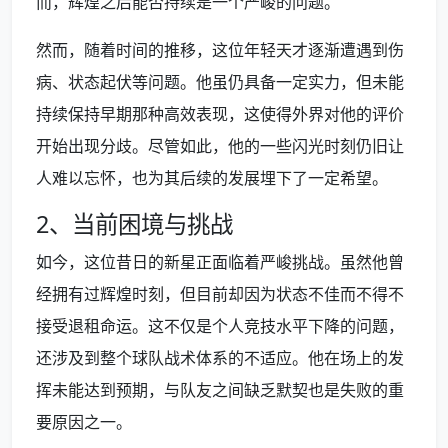
而，辉煌之后能否持续是一个严峻的问题。
然而，随着时间的推移，这位年轻天才逐渐遭遇到伤
病、状态起伏等问题。他虽仍具备一定实力，但未能
持续保持早期那种高效表现，这使得外界对他的评价
开始出现分歧。尽管如此，他的一些闪光时刻仍旧让
人难以忘怀，也为其后续的发展埋下了一定希望。
2、当前困境与挑战
如今，这位昔日的新星正面临着严峻挑战。虽然他曾
经拥有过辉煌时刻，但目前却因为状态不佳而不得不
接受退租命运。这不仅是个人竞技水平下降的问题，
还涉及到整个球队战术体系的不适应。他在场上的发
挥未能达到预期，与队友之间缺乏默契也是失败的重
要原因之一。