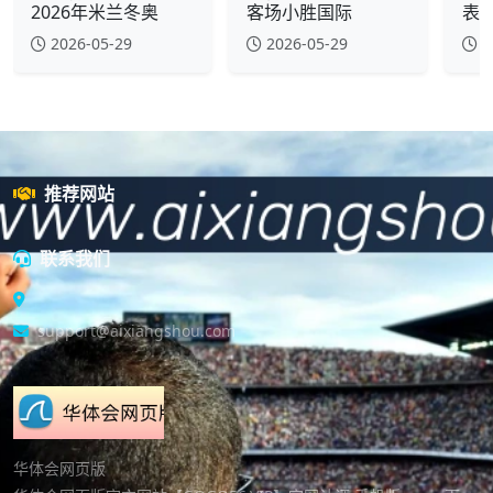
2026年米兰冬奥
客场小胜国际
表
2026-05-29
2026-05-29
2
推荐网站
联系我们
support@aixiangshou.com
华体会网页版